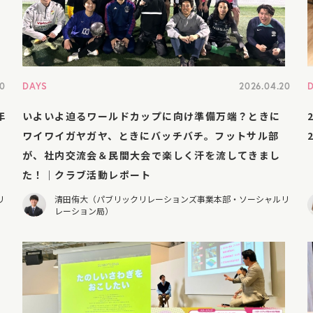
30
DAYS
2026.04.20
年
いよいよ迫るワールドカップに向け準備万端？ときに
ワイワイガヤガヤ、ときにバッチバチ。フットサル部
が、社内交流会＆民間大会で楽しく汗を流してきまし
た！｜クラブ活動レポート
リ
清田侑大（パブリックリレーションズ事業本部・ソーシャルリ
レーション局）