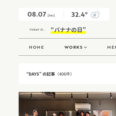
08.07
32.4°
【FRI】
“バナナの日”
TODAY IS...
HOME
WORKS
ME
“DAYS” の記事
（406件）