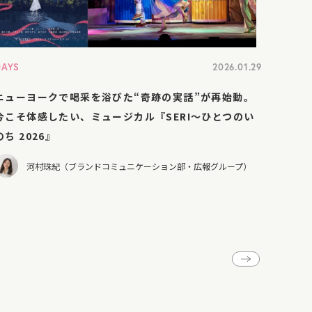
DAYS
2026.01.29
ニューヨークで喝采を浴びた“奇跡の実話”が再始動。
今こそ体感したい、ミュージカル『SERI～ひとつのい
のち 2026』
河村珠紀（ブランドコミュニケーション部・広報グループ）