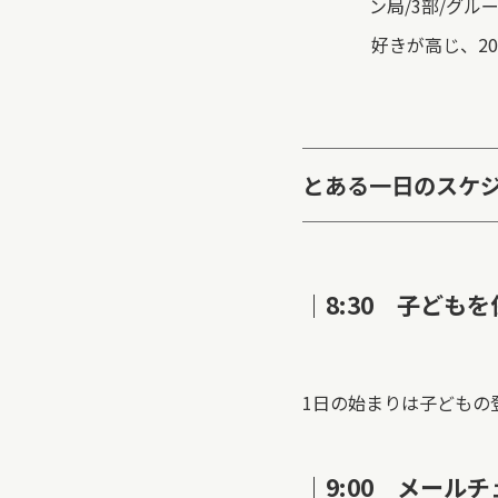
ン局/3部/グル
好きが高じ、2
とある一日のスケ
｜8:30 子ども
1日の始まりは子どもの
｜9:00 メール