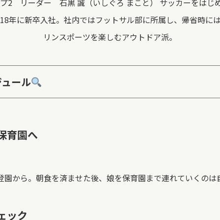
ープ2 リーダー 石黒 誠（いしぐろ まこと） サッカーをは
018年に新卒入社。社内ではフットサル部に所属し、帰省時に
リンスポーツを楽しむアウトドア派。
ジュール
を保育園へ
登園から。朝食を済ませた後、娘を保育園まで連れていくのは
チェック