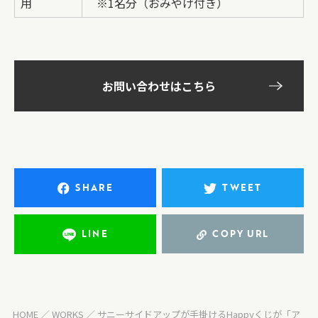
用
※1名分（おみやげ付き）
お問い合わせはこちら
SHARE
TWEET
LINE
COPY URL
HOME
WORKS
サニーサイドアップが手掛けるHappyくじが「ア