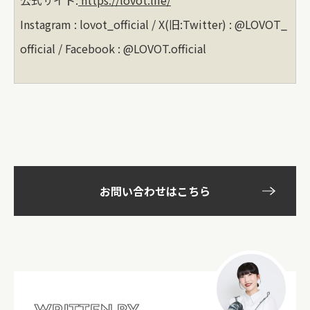
公式サイト:
https://lovot.life/
Instagram : lovot_official / X(旧:Twitter) : @LOVOT_
official / Facebook : @LOVOT.official
お問い合わせはこちら
WRITTEN BY