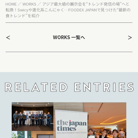
HOME
WORKS
アジア最大級の展示会を“トレンド発信の場”へと
転換！Swicyや進化系こんにゃく…FOODEX JAPANで見つけた“最新の
食トレンド”を紹介
＜
＞
WORKS 一覧へ
RELATED ENTRIES