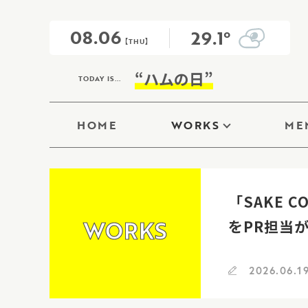
08.06
29.1°
【THU】
“ハムの日”
TODAY IS...
HOME
WORKS
ME
「SAKE 
WORKS
をPR担当
2026.06.1