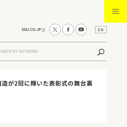
SSU.CO.JP
EN
今西酒造が2冠に輝いた表彰式の舞台裏