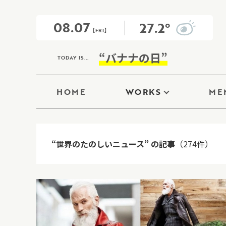
08.07
27.2°
【FRI】
“バナナの日”
TODAY IS...
HOME
WORKS
ME
“世界のたのしいニュース” の記事
（274件）